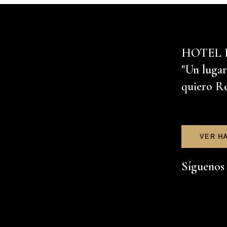
HOTEL 
"Un lugar
quiero R
VER H
Síguenos